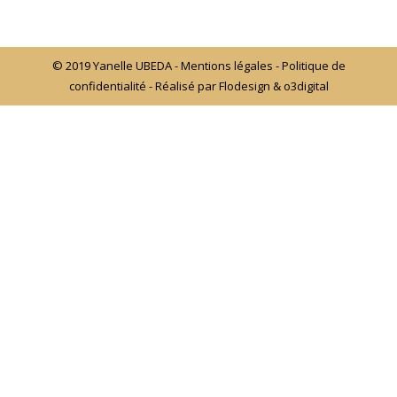
© 2019 Yanelle UBEDA -
Mentions légales
-
Politique de
confidentialité
- Réalisé par
Flodesign
&
o3digital